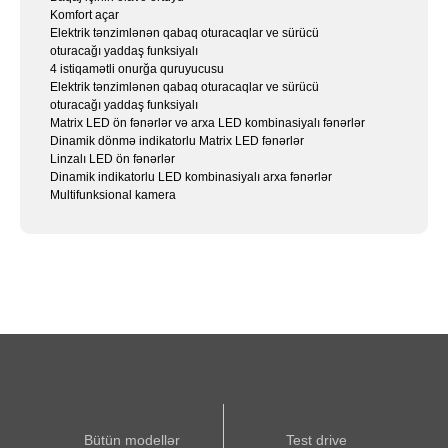
Komfort açar
Elektrik tənzimlənən qabaq oturacaqlar ve sürücü
oturacağı yaddaş funksiyalı
4 istiqamətli onurğa quruyucusu
Elektrik tənzimlənən qabaq oturacaqlar ve sürücü
oturacağı yaddaş funksiyalı
Matrix LED ön fənərlər və arxa LED kombinasiyalı fənərlər
Dinamik dönmə indikatorlu Matrix LED fənərlər
Linzalı LED ön fənərlər
Dinamik indikatorlu LED kombinasiyalı arxa fənərlər
Multifunksional kamera
Bütün modellər
Test drive