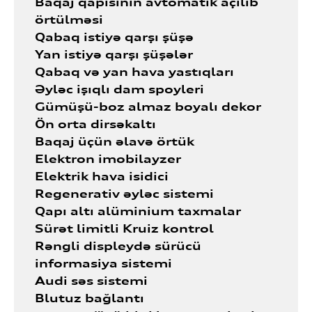
Baqaj qapısının avtomatik açılıb
örtülməsi
Qabaq istiyə qarşı şüşə
Yan istiyə qarşı şüşələr
Qabaq və yan hava yastıqları
Əyləc işıqlı dam spoyleri
Gümüşü-boz almaz boyalı dekor
Ön orta dirsəkaltı
Baqaj üçün əlavə örtük
Elektron imobilayzer
Elektrik hava isidici
Regenerativ əyləc sistemi
Qapı altı alüminium taxmalar
Sürət limitli Kruiz kontrol
Rəngli displeydə sürücü
informasiya sistemi
Audi səs sistemi
Blutuz bağlantı