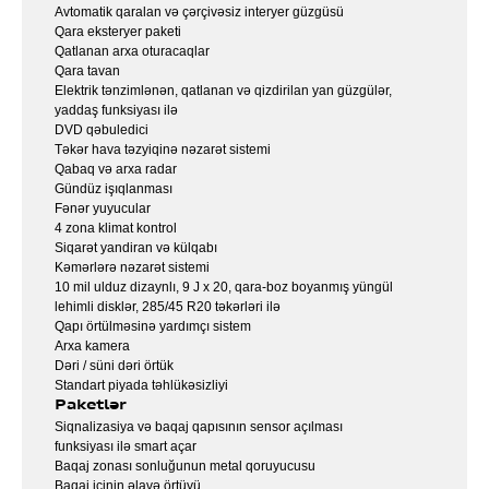
Avtomatik qaralan və çərçivəsiz interyer güzgüsü
Qara eksteryer paketi
Qatlanan arxa oturacaqlar
Qara tavan
Elektrik tənzimlənən, qatlanan və qizdirilan yan güzgülər,
yaddaş funksiyası ilə
DVD qəbuledici
Təkər hava təzyiqinə nəzarət sistemi
Qabaq və arxa radar
Gündüz işıqlanması
Fənər yuyucular
4 zona klimat kontrol
Siqarət yandiran və külqabı
Kəmərlərə nəzarət sistemi
10 mil ulduz dizaynlı, 9 J x 20, qara-boz boyanmış yüngül
lehimli disklər, 285/45 R20 təkərləri ilə
Qapı örtülməsinə yardımçı sistem
Arxa kamera
Dəri / süni dəri örtük
Standart piyada təhlükəsizliyi
Paketlər
Siqnalizasiya və baqaj qapısının sensor açılması
funksiyası ilə smart açar
Baqaj zonası sonluğunun metal qoruyucusu
Baqaj içinin əlavə örtüyü