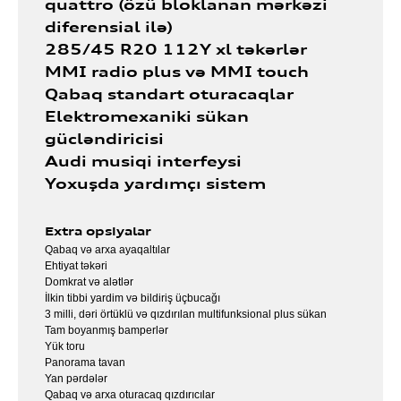
quattro (özü bloklanan mərkəzi
diferensial ilə)
285/45 R20 112Y xl təkərlər
MMI radio plus və MMI touch
Qabaq standart oturacaqlar
Elektromexaniki sükan
gücləndiricisi
Audi musiqi interfeysi
Yoxuşda yardımçı sistem
Extra opsiyalar
Qabaq və arxa ayaqaltılar
Ehtiyat təkəri
Domkrat və alətlər
İlkin tibbi yardim və bildiriş üçbucağı
3 milli, dəri örtüklü və qızdırılan multifunksional plus sükan
Tam boyanmış bamperlər
Yük toru
Panorama tavan
Yan pərdələr
Qabaq və arxa oturacaq qızdırıcılar