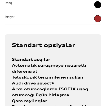
Rənq
İnteryer
Standart opsiyalar
Standart asqılar
Avtomatik sürüşməyə nəzarətli
diferensial
Teleskopik tənzimlənən sükan
Audi drive select®
Arxa oturacaqlarda ISOFIX uşaq
oturacağı üçün birləşmə
Qara reylinqlər