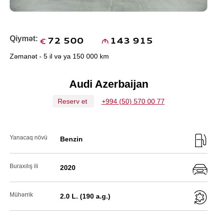
Qiymət:
72 500
143 915
Zəmanət - 5 il və ya 150 000 km
Audi Azerbaijan
Reserv et
+994 (50) 570 00 77
Yanacaq növü
Benzin
Buraxılış ili
2020
Mühərrik
2.0 L. (190 a.g.)