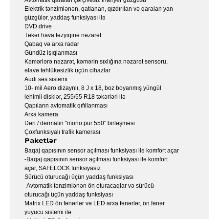
Avtomatik qaralan çərçivəsiz interyer güzgüsü
Elektrik tənzimlənən, qatlanan, qızdırılan və qaralan yan
güzgülər, yaddaş funksiyası ilə
DVD drive
Təkər hava təzyiqinə nəzarət
Qabaq və arxa radar
Gündüz işıqlanması
Kəmərlərə nəzarət, kəmərin sıxlığına nəzarət sensoru,
əlavə təhlükəsizlik üçün cihazlar
Audi səs sistemi
10- mil Aero dizaynlı, 8 J x 18, boz boyanmış yüngül
lehimli disklər, 255/55 R18 təkərləri ilə
Qapıların avtomatik qıfıllanması
Arxa kamera
Dəri / dermatin "mono.pur 550" birləşməsi
Çoxfunksiyalı trafik kamerası
Paketlər
Baqaj qapısının sensor açılması funksiyası ilə komfort açar
-Baqaj qapısının sensor açılması funksiyası ilə komfort
açar, SAFELOCK funksiyasız
Sürücü oturucağı üçün yaddaş funksiyası
-Avtomatik tənzimlənən ön oturacaqlar və sürücü
oturucağı üçün yaddaş funksiyası
Matrix LED ön fənərlər və LED arxa fənərlər, ön fənər
yuyucu sistemi ilə