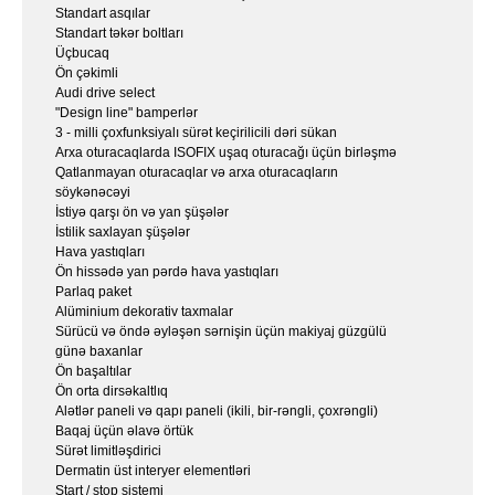
Standart asqılar
Standart təkər boltları
Üçbucaq
Ön çəkimli
Audi drive select
"Design line" bamperlər
3 - milli çoxfunksiyalı sürət keçirilicili dəri sükan
Arxa oturacaqlarda ISOFIX uşaq oturacağı üçün birləşmə
Qatlanmayan oturacaqlar və arxa oturacaqların
söykənəcəyi
İstiyə qarşı ön və yan şüşələr
İstilik saxlayan şüşələr
Hava yastıqları
Ön hissədə yan pərdə hava yastıqları
Parlaq paket
Alüminium dekorativ taxmalar
Sürücü və öndə əyləşən sərnişin üçün makiyaj güzgülü
günə baxanlar
Ön başaltılar
Ön orta dirsəkaltlıq
Alətlər paneli və qapı paneli (ikili, bir-rəngli, çoxrəngli)
Baqaj üçün əlavə örtük
Sürət limitləşdirici
Dermatin üst interyer elementləri
Start / stop sistemi