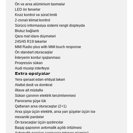
Ön və arxa alüminium taxmalar
LED ön fənərlər
Kruiz kontrol və sürət limiti
2-zonalı klimat kontrol
Sürücü informasiya sistemi rəngli displeydə
Blutuz bağlantı
Qara mat idarə düymələri
245/45 R19 təkərlər
MMI Radio plus with MMI touch response
Ön standart oturacaqlar
İnteryerin kontur işıqlanması
Proqressiv sükan
Audi musiqi interfeysi
Extra opsiyalar
Yerə qənaət edən ehtiyat təkəri
Alətlət dəsti və domkrat
Əlavə alt müdafiə
Sükan çarxının elektrik tənzimlənməsi
Panorama şüşə lük
Qatlanan arxa oturacaqlar (2+1)
Arxa şüşə üçün elektrik, arxa yan şüşələr üçün isə
mexaniki pərdələr
Ön turacaqlar üçün qızdırıcılar
Baqaj qapısının avtomatik açılıb örtülməsi