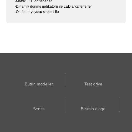
-Matrix LED ön fənərlər
-Dinamik dönmə indikatoru ilə LED arxa fənərlər
-Ön fənər yuyucu sistemi ilə
Bütün modellər
Test drive
Servis
Bizimlə əlaqə