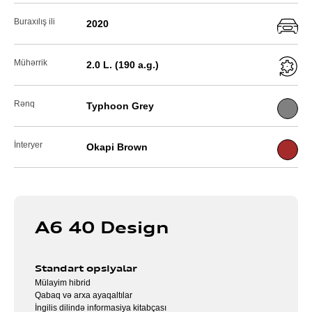
Buraxılış ili
2020
Mühərrik
2.0 L. (190 a.g.)
Rənq
Typhoon Grey
İnteryer
Okapi Brown
A6 40 Design
Standart opsiyalar
Mülayim hibrid
Qabaq və arxa ayaqaltılar
İngilis dilində informasiya kitabçası