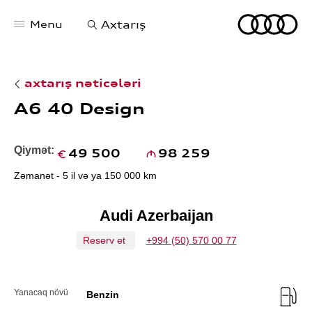
Menu
Axtarış
axtarış nəticələri
A6 40 Design
Audi Bakı Mərkəzi
Haqqımızda
Qiymət:
49 500
98 259
Xəbərlər
Test Drive yazılın
Zəmanət - 5 il və ya 150 000 km
Audi servis xidməti
Bizimlə əlaqə
Audi Azerbaijan
Reserv et
+994 (50) 570 00 77
Yanacaq növü
Benzin