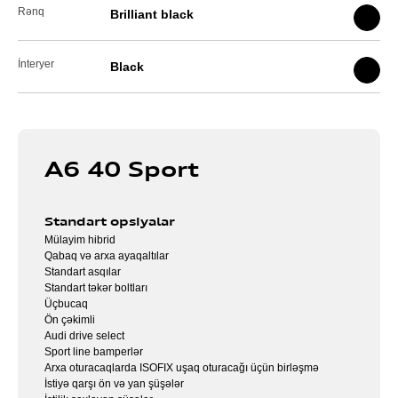
Rənq
Brilliant black
İnteryer
Black
A6 40 Sport
Standart opsiyalar
Mülayim hibrid
Qabaq və arxa ayaqaltılar
Standart asqılar
Standart təkər boltları
Üçbucaq
Ön çəkimli
Audi drive select
Sport line bamperlər
Arxa oturacaqlarda ISOFIX uşaq oturacağı üçün birləşmə
İstiyə qarşı ön və yan şüşələr