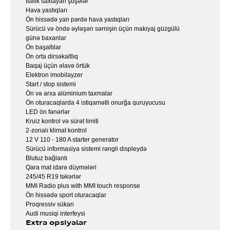
İstilik saxlayan şüşələr
Hava yastıqları
Ön hissədə yan pərdə hava yastıqları
Sürücü və öndə əyləşən sərnişin üçün makiyaj güzgülü
günə baxanlar
Ön başaltılar
Ön orta dirsəkaltlıq
Baqaj üçün əlavə örtük
Elektron imobilayzer
Start / stop sistemi
Ön və arxa alüminium taxmalar
Ön oturacaqlarda 4 istiqamətli onurğa quruyucusu
LED ön fənərlər
Kruiz kontrol və sürət limiti
2-zonalı klimat kontrol
12 V 110 - 180 A starter generator
Sürücü informasiya sistemi rəngli displeydə
Blutuz bağlantı
Qara mat idarə düymələri
245/45 R19 təkərlər
MMI Radio plus with MMI touch response
Ön hissədə sport oturacaqlar
Proqressiv sükan
Audi musiqi interfeysi
Extra opsiyalar