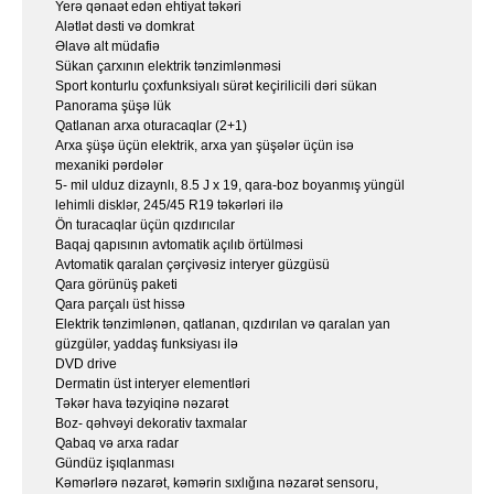
Yerə qənaət edən ehtiyat təkəri
Alətlət dəsti və domkrat
Əlavə alt müdafiə
Sükan çarxının elektrik tənzimlənməsi
Sport konturlu çoxfunksiyalı sürət keçirilicili dəri sükan
Panorama şüşə lük
Qatlanan arxa oturacaqlar (2+1)
Arxa şüşə üçün elektrik, arxa yan şüşələr üçün isə
mexaniki pərdələr
5- mil ulduz dizaynlı, 8.5 J x 19, qara-boz boyanmış yüngül
lehimli disklər, 245/45 R19 təkərləri ilə
Ön turacaqlar üçün qızdırıcılar
Baqaj qapısının avtomatik açılıb örtülməsi
Avtomatik qaralan çərçivəsiz interyer güzgüsü
Qara görünüş paketi
Qara parçalı üst hissə
Elektrik tənzimlənən, qatlanan, qızdırılan və qaralan yan
güzgülər, yaddaş funksiyası ilə
DVD drive
Dermatin üst interyer elementləri
Təkər hava təzyiqinə nəzarət
Boz- qəhvəyi dekorativ taxmalar
Qabaq və arxa radar
Gündüz işıqlanması
Kəmərlərə nəzarət, kəmərin sıxlığına nəzarət sensoru,