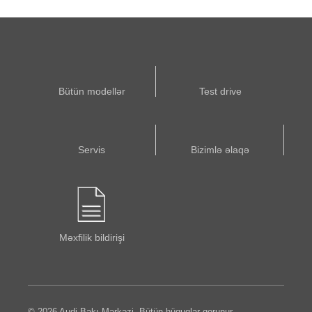
Bütün modellər
Test drive
Servis
Bizimlə əlaqə
Məxfilik bildirişi
© 2026 Audi Bakı Mərkəzi. Bütün hüquqlar qorunur.