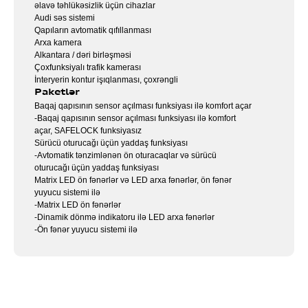
əlavə təhlükəsizlik üçün cihazlar
Audi səs sistemi
Qapıların avtomatik qıfıllanması
Arxa kamera
Alkantara / dəri birləşməsi
Çoxfunksiyalı trafik kamerası
İnteryerin kontur işıqlanması, çoxrəngli
Paketlər
Baqaj qapısının sensor açılması funksiyası ilə komfort açar
-Baqaj qapısının sensor açılması funksiyası ilə komfort
açar, SAFELOCK funksiyasız
Sürücü oturucağı üçün yaddaş funksiyası
-Avtomatik tənzimlənən ön oturacaqlar və sürücü
oturucağı üçün yaddaş funksiyası
Matrix LED ön fənərlər və LED arxa fənərlər, ön fənər
yuyucu sistemi ilə
-Matrix LED ön fənərlər
-Dinamik dönmə indikatoru ilə LED arxa fənərlər
-Ön fənər yuyucu sistemi ilə