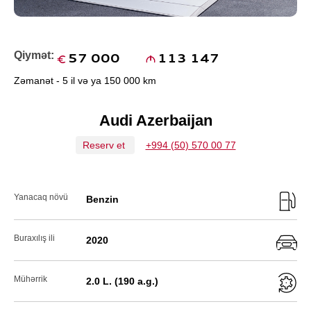
Qiymət:
57 000
113 147
Zəmanət - 5 il və ya 150 000 km
Audi Azerbaijan
Reserv et
+994 (50) 570 00 77
Yanacaq növü
Benzin
Buraxılış ili
2020
Mühərrik
2.0 L. (190 a.g.)