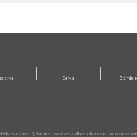
st drive
Servis
Bizimlə 
v idxalçısıdır. Şirkət Audi modellərinin ölkəmizdə satışını və satışdan sonra