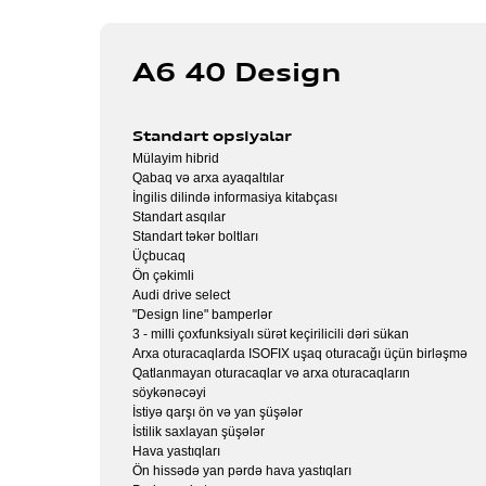
Z
Z
Ötü
Ötü
Ötü
Z
Z
Z
A6 40 Design
Standart opsiyalar
Mülayim hibrid
Qabaq və arxa ayaqaltılar
İngilis dilində informasiya kitabçası
Standart asqılar
Standart təkər boltları
Üçbucaq
Ön çəkimli
Audi drive select
"Design line" bamperlər
3 - milli çoxfunksiyalı sürət keçirilicili dəri sükan
Arxa oturacaqlarda ISOFIX uşaq oturacağı üçün birləşmə
Qatlanmayan oturacaqlar və arxa oturacaqların
söykənəcəyi
İstiyə qarşı ön və yan şüşələr
İstilik saxlayan şüşələr
Hava yastıqları
Ön hissədə yan pərdə hava yastıqları