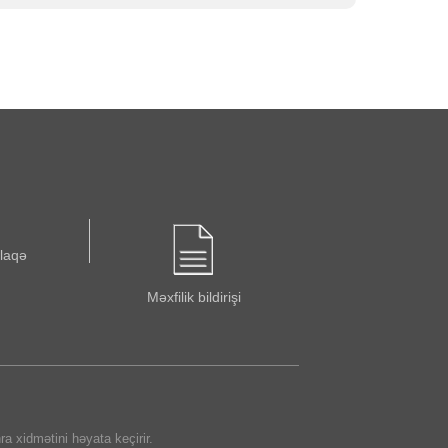
əlaqə
Məxfilik bildirişi
 xidmətini həyata keçirir.