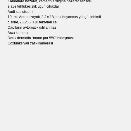
Kəmərlərə nəzarət, kəmərin sıxlığına nəzarət sensoru,
əlavə təhlükəsizlik üçün cihazlar
Audi səs sistemi
10- mil Aero dizaynlı, 8 J x 18, boz boyanmış yüngül lehimli
disklər, 255/55 R18 təkərləri ilə
Qapıların avtomatik qıfıllanması
Arxa kamera
Dəri / dermatin "mono.pur 550" birləşməsi
Çoxfunksiyalı trafik kamerası