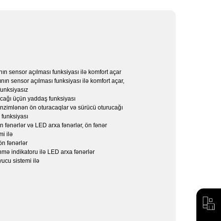
 elektron diferensial qapanması
Səhifəyə keç
Səhifəyə keç
Səhifəyə keç
Səhifəyə keç
Səhifəyə keç
Səhifəyə keç
Səhifəyə keç
Səhifəyə keç
Səhifəyə keç
Səhifəyə keç
Səhifəyə keç
Səhifəyə keç
Səhifəyə keç
Səhifəyə keç
Səhifəyə keç
ın sensor açılması funksiyası ilə komfort açar
nın sensor açılması funksiyası ilə komfort açar,
nksiyasız
cağı üçün yaddaş funksiyası
ənzimlənən ön oturacaqlar və sürücü oturucağı
funksiyası
n fənərlər və LED arxa fənərlər, ön fənər
i ilə
ön fənərlər
mə indikatoru ilə LED arxa fənərlər
ucu sistemi ilə