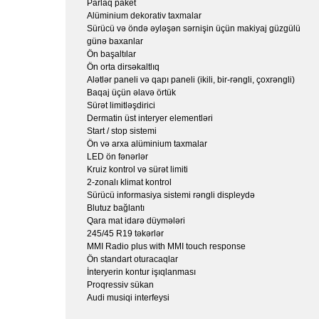
Parlaq paket
Alüminium dekorativ taxmalar
Sürücü və öndə əyləşən sərnişin üçün makiyaj güzgülü
günə baxanlar
Ön başaltılar
Ön orta dirsəkaltlıq
Alətlər paneli və qapı paneli (ikili, bir-rəngli, çoxrəngli)
Baqaj üçün əlavə örtük
Sürət limitləşdirici
Dermatin üst interyer elementləri
Start / stop sistemi
Ön və arxa alüminium taxmalar
LED ön fənərlər
Kruiz kontrol və sürət limiti
2-zonalı klimat kontrol
Sürücü informasiya sistemi rəngli displeydə
Blutuz bağlantı
Qara mat idarə düymələri
245/45 R19 təkərlər
MMI Radio plus with MMI touch response
Ön standart oturacaqlar
İnteryerin kontur işıqlanması
Proqressiv sükan
Audi musiqi interfeysi