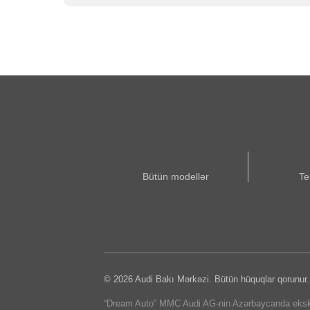
Bütün modellər
Te
© 2026 Audi Bakı Mərkəzi. Bütün hüquqlar qorunur.
“Dream Auto” MMC Audi AG-nin Azərbaycanda eksklüzi