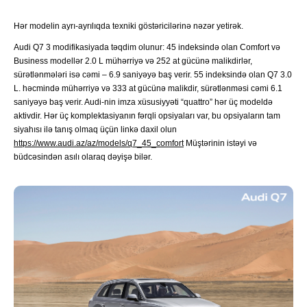
Hər modelin ayrı-ayrılıqda texniki göstəricilərinə nəzər yetirək.
Audi Q7 3 modifikasiyada təqdim olunur: 45 indeksində olan Comfort və
Business modellər 2.0 L mühərriyə və 252 at gücünə malikdirlər,
sürətlənmələri isə cəmi – 6.9 saniyəyə baş verir. 55 indeksində olan Q7 3.0
L. həcmində mühərriyə və 333 at gücünə malikdir, sürətlənməsi cəmi 6.1
saniyəyə baş verir. Audi-nin imza xüsusiyyəti “quattro” hər üç modeldə
aktivdir. Hər üç komplektasiyanın fərqli opsiyaları var, bu opsiyaların tam
siyahısı ilə tanış olmaq üçün linkə daxil olun
https://www.audi.az/az/models/q7_45_comfort
Müştərinin istəyi və
büdcəsindən asılı olaraq dəyişə bilər.