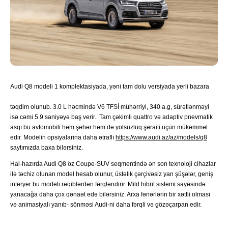
Audi Q8 modeli 1 komplektasiyada, yəni tam dolu versiyada yerli bazara
təqdim olunub. 3.0 L həcmində V6 TFSİ mühərriyi, 340 a.g, sürətlənməyi
isə cəmi 5.9 saniyəyə baş verir. Tam çəkimli quattro və adaptiv pnevmatik
asqı bu avtomobili həm şəhər həm də yolsuzluq şəraiti üçün mükəmməl
edir. Modelin opsiyalarına daha ətraflı
https://www.audi.az/az/models/q8
saytımızda baxa bilərsiniz.
Hal-hazırda Audi Q8 öz Coupe-SUV seqmentində ən son texnoloji cihazlar
ilə təchiz olunan model hesab olunur, üstəlik çərçivəsiz yan şüşələr, geniş
interyer bu modeli rəqiblərdən fərqləndirir. Mild hibrit sistemi sayəsində
yanacağa daha çox qənaət edə bilərsiniz. Arxa fənərlərin bir xəttli olması
və animasiyalı yanıb- sönməsi Audi-ni daha fərqli və gözəçarpan edir.