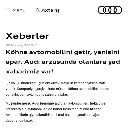
Menu
Axtarış
Xəbərlər
05 March, 2019 //
Audi Bakı Mərkəzi
Köhnə avtomobilini gətir, yenisini
Haqqımızda
apar. Audi arzusunda olanlara şad
Xəbərlər
xəbərimiz var!
Test Drive yazılın
Audi servis xidməti
Q7 və Q8 modelləri üçün eksklüziv Treyd-İn kampaniyasına start
Bizimlə əlaqə
verdik. Kampaniya çərçivəsində müştəri köhnə avtomobilini təqdim
etməklə, yeni avtomobilə sahib ola bilər.
Müştərilər nəinki Audi brendinə aid olan avtomobilləri, hətta digər
brendlərə aid avtomobilləri də barter üçün təqdim edə bilərlər.
Avtomobillərin qiymətləndirilməsi real bazar qiymətinə uyğun
dəyərləndiriləcək.