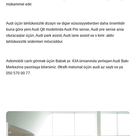
mükəmməl edir.
Audi üçün təhlükəsizlik dizayn və digər xüsusiyyətlərdən daha önəmlidir
buna görə yeni Audi Q8 modelində Audi Pre sense, Audi pre sense arxa
oturacaqlar üçün, Audi park assist, Audi lane assist və s kimi aktiv
təhlükəsizlik sistemləri mövcüddur.
Avtomobili canlı görmək üçün Babək pr. 43A ünvanında yerləşən Audi Bakı
Mərkəzinə yaxınlaşa bilərsiniz. Ətraflı məlumat üçün audi.az saytı və ya
050 570 00 77.