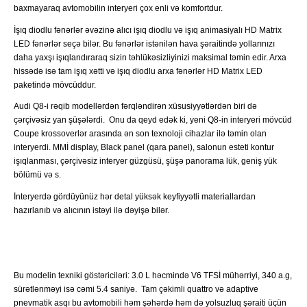
baxmayaraq avtomobilin interyeri çox enli və komfortdur.
İşıq diodlu fənərlər əvəzinə alıcı işıq diodlu və işıq animasiyalı HD Matrix
LED fənərlər seçə bilər. Bu fənərlər istənilən hava şəraitində yollarınızı
daha yaxşı işıqlandıraraq sizin təhlükəsizliyinizi maksimal təmin edir. Arxa
hissədə isə tam işıq xətti və işıq diodlu arxa fənərlər HD Matrix LED
paketində mövcüddur.
Audi Q8-i rəqib modellərdən fərqləndirən xüsusiyyətlərdən biri də
çərçivəsiz yan şüşələrdi. Onu da qeyd edək ki, yeni Q8-in interyeri mövcüd
Coupe krossoverlər arasında ən son texnoloji cihazlar ilə təmin olan
interyerdi. MMİ display, Black panel (qara panel), salonun esteti kontur
işıqlanması, çərçivəsiz interyer güzgüsü, şüşə panorama lük, geniş yük
bölümü və s.
İnteryerdə gördüyünüz hər detal yüksək keyfiyyətli materiallardan
hazırlanıb və alıcının istəyi ilə dəyişə bilər.
Bu modelin texniki göstəriciləri: 3.0 L həcmində V6 TFSİ mühərriyi, 340 a.g,
sürətlənməyi isə cəmi 5.4 saniyə. Tam çəkimli quattro və adaptive
pnevmatik asqı bu avtomobili həm şəhərdə həm də yolsuzluq şəraiti üçün