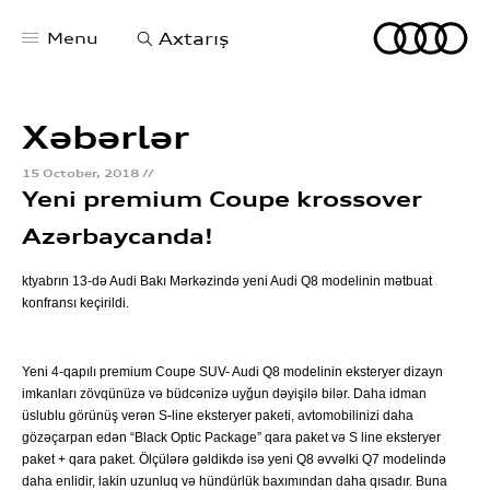
Menu
Axtarış
Xəbərlər
15 October, 2018 //
Audi Bakı Mərkəzi
Yeni premium Coupe krossover
Haqqımızda
Azərbaycanda!
Xəbərlər
Test Drive yazılın
ktyabrın 13-də Audi Bakı Mərkəzində yeni Audi Q8 modelinin mətbuat
Audi servis xidməti
konfransı keçirildi.
Bizimlə əlaqə
Yeni 4-qapılı premium Coupe SUV- Audi Q8 modelinin eksteryer dizayn
imkanları zövqünüzə və büdcənizə uyğun dəyişilə bilər. Daha idman
üslublu görünüş verən S-line eksteryer paketi, avtomobilinizi daha
gözəçarpan edən “Black Optic Package” qara paket və S line eksteryer
paket + qara paket. Ölçülərə gəldikdə isə yeni Q8 əvvəlki Q7 modelində
daha enlidir, lakin uzunluq və hündürlük baxımından daha qısadır. Buna