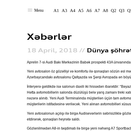
A
A
Q
Q
T
R
Model siyahısı
Xəbərlər
A5 Sportback S-line
A6 40 Sport
S8
Q5 S Line
Q7 45 Comfort
TT Roadster
R8 Spyder V10
RS 5 Coupe
Menu
A1
A3
A4
A5
A6
A7
A8
Q2
Q3
Q
Test Driv
Audi ser
A6 55 S-line
Q7 45 Comfort +
Müh
Müh
Müh
Bizimlə 
Güc
Güc
Güc
Ötü
Ötü
Ötü
Q7 45 Business
Müh
Müh
Xəbərlər
Güc
Güc
Zə
Zə
Zə
Q7 55 Business
Ötü
Ötü
18 April, 2018 //
Dünya şöhrət
Zə
Zə
Aprelin 7-si Audi Bakı Mərkəzinin Babək prospekti 43A ünvanında y
Yeni avtosalon öz gözəlliyi və komfortu ilə qonaqları sözün əsl mə
Azərbaycandakı avtosalonu Qafqazda və Şərqi Avropada ən böyü
İnteryerə gəldikdə isə salonun daxili iki hissədən ibarətdir: “Bəyaz
A
A
A
A
R
Hətta avtomobillərin salonda düzülüşü belə yarış zamanı treki xatır
nəzərə alınıb. Yeni Audi Terminalında müştərilən üçün tam avtomatl
müştərilərin istifadəsinə veriləcək. Yeni alınan avtomobilləri xüsu
Müh
Müh
Yeni avtosalonun açılışı ilə birgə Audisevərlərin səbrisizliklə gö
Güc
Güc
etdirərək, qonaqları heyrətə saldı.
Ötü
Ötü
Müh
Müh
Müh
Gözlənilmədən A8-in təqdimatı ilə birgə yeni nəhəng A7 Sportbac
Güc
Güc
Güc