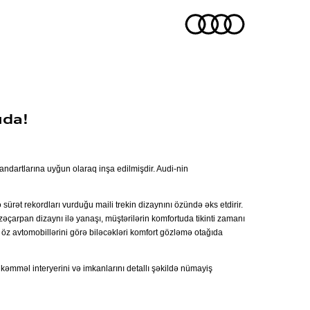
ıda!
andartlarına uyğun olaraq inşa edilmişdir. Audi-nin
 sürət rekordları vurduğu maili trekin dizaynını özündə əks etdirir.
zəçarpan dizaynı ilə yanaşı, müştərilərin komfortuda tikinti zamanı
 öz avtomobillərini görə biləcəkləri komfort gözləmə otağıda
ükəmməl interyerini və imkanlarını detallı şəkildə nümayiş