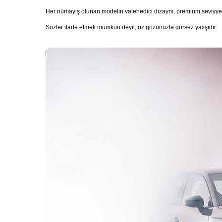
Zə
Zə
Ötü
Ötü
Ötü
Hər nümayiş olunan modelin valehedici dizaynı, premium səviyyə 
Sözlər ifadə etmək mümkün deyil, öz gözünüzlə görsəz yaxşıdır.
Zə
Zə
Zə